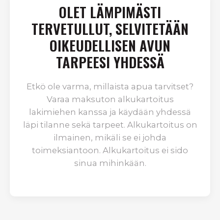
OLET LÄMPIMÄSTI
TERVETULLUT, SELVITETÄÄN
OIKEUDELLISEN AVUN
TARPEESI YHDESSÄ
Etkö ole varma, millaista apua tarvitset?
Varaa maksuton alkukartoitus
lakimiehen kanssa ja käydään yhdessä
läpi tilanne sekä tarpeet. Alkukartoitus on
ilmainen, mikäli se ei johda
toimeksiantoon. Alkukartoitus ei sido
sinua mihinkään.