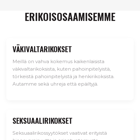
ERIKOISOSAAMISEMME
VÄKIVALTARIKOKSET
Meillä on vahva kokemus kaikenlaisista
väkivaltarikoksista, kuten pahoinpitelyistä,
törkeistä pahoinpitelyistä ja henkirikoksista.
Autamme sekä uhreja että epäiltyjä.
SEKSUAALIRIKOKSET
Seksuaalirikossyytökset vaativat erityistä