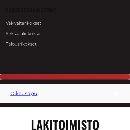
ERIKOISOSAAMISEMME
Väkivaltarikokset
Seksuaalirikokset
Talousrikokset
Siirry
sisältöön
Oikeusapu
LAKITOIMISTO