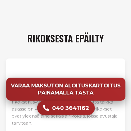
RIKOKSESTA EPÄILTY
PUOLUSTUS
VARAA MAKSUTON ALOITUSKARTOITUS
PAINAMALLA TÄSTÄ
Epäillyn kannattaa ottaa avustaja, jos hän kiistää
rikoksen, syyttäjä on vaatinut vankeutta taikka
040 3641162
asiassa on vaadittu korvauksia. Talousrikokset
ovat yleensä aina sellaisia rikoksia, joissa avustaja
tarvitaan.