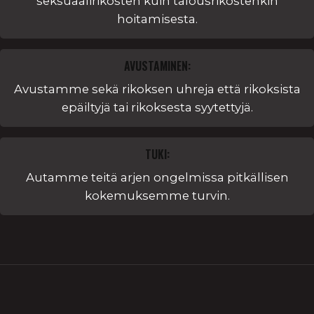
seksuaalirikosten kuin talousrikostenkin
hoitamisesta.
AVUSTAMINEN:
Avustamme sekä rikoksen uhreja että rikoksista
epäiltyjä tai rikoksesta syytettyjä.
TUKI:
Autamme teitä arjen ongelmissa pitkällisen
kokemuksemme turvin.