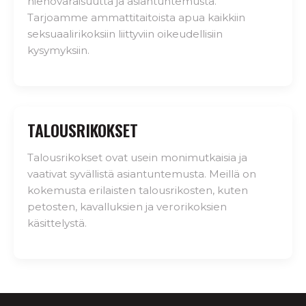
hienovaraisuutta ja asiantuntemusta.
Tarjoamme ammattitaitoista apua kaikkiin
seksuaalirikoksiin liittyviin oikeudellisiin
kysymyksiin.
TALOUSRIKOKSET
Talousrikokset ovat usein monimutkaisia ja
vaativat syvällistä asiantuntemusta. Meillä on
kokemusta erilaisten talousrikosten, kuten
petosten, kavalluksien ja verorikoksien
käsittelystä.