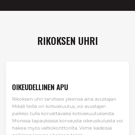
RIKOKSEN UHRI
OIKEUDELLINEN APU
Rikoksen uhri tarvitsee yleensä aina avustajan.
Mikäli teillä on kotivakuutus, voi avustajan
palkkio tulla korvattavaksi kotivakuutuksesta.
Monissa tapauksissa korvausta oikeuskuluista voi
hakea myös valtiokonttorilta. Viime kädessä