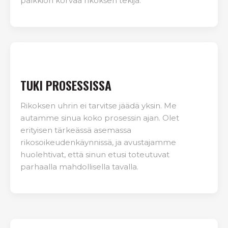
palkkion korvaa rikoksen tekijä.
TUKI PROSESSISSA
Rikoksen uhrin ei tarvitse jäädä yksin. Me
autamme sinua koko prosessin ajan. Olet
erityisen tärkeässä asemassa
rikosoikeudenkäynnissä, ja avustajamme
huolehtivat, että sinun etusi toteutuvat
parhaalla mahdollisella tavalla.